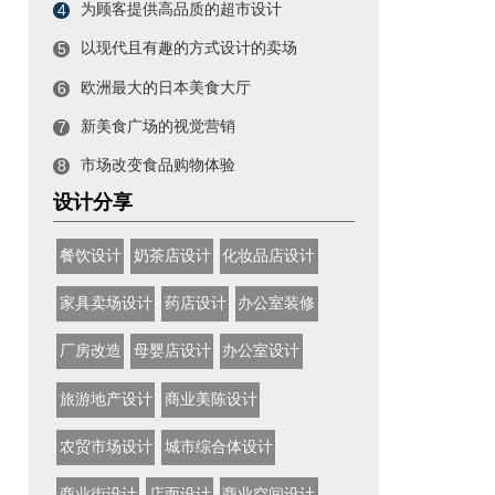
为顾客提供高品质的超市设计
4
以现代且有趣的方式设计的卖场
5
欧洲最大的日本美食大厅
6
新美食广场的视觉营销
7
市场改变食品购物体验
8
设计分享
餐饮设计
奶茶店设计
化妆品店设计
家具卖场设计
药店设计
办公室装修
厂房改造
母婴店设计
办公室设计
旅游地产设计
商业美陈设计
农贸市场设计
城市综合体设计
商业街设计
店面设计
商业空间设计