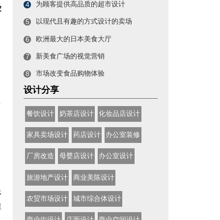
为顾客提供高品质的超市设计
4
家
以现代且有趣的方式设计的卖场
5
欧洲最大的日本美食大厅
6
新美食广场的视觉营销
7
市场改变食品购物体验
8
设计分享
理
餐饮设计
奶茶店设计
化妆品店设计
家具卖场设计
药店设计
办公室装修
厂房改造
母婴店设计
办公室设计
旅游地产设计
商业美陈设计
上
农贸市场设计
城市综合体设计
里
商业街设计
店面设计
商业空间设计