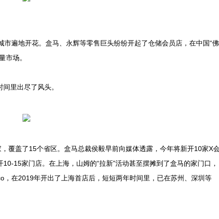
线城市遍地开花。盒马、永辉等零售巨头纷纷开起了仓储会员店，在中国“佛
量市场。
时间里出尽了风头。
家，覆盖了15个省区。盒马总裁侯毅早前向媒体透露，今年将新开10家X
开10-15家门店。在上海，山姆的“拉新”活动甚至摆摊到了盒马的家门口，
co，在2019年开出了上海首店后，短短两年时间里，已在苏州、深圳等