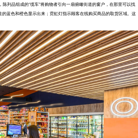
空间，陈列品组成的“缆车”将购物者引向一扇俯瞰街道的窗户，在那里可以找
性的蓝色和橙色显示出来；霓虹灯指示顾客在线购买商品的取货区域。这