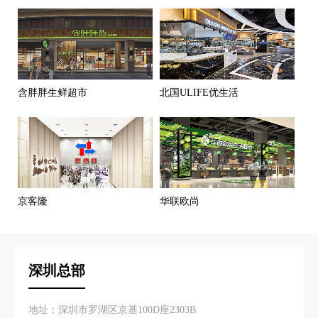
含胖胖生鲜超市
北国ULIFE优生活
京客隆
华联欧尚
深圳总部
地址：深圳市罗湖区京基100D座2303B