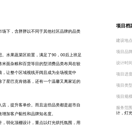
项目档
市场下，含胖胖以不同于其他社区品牌的品类
建设地
项目品
。水果蔬菜区前置，满足了90，00后上班足
设计时
将米面杂粮和百货等目的型消费品类布局在较
墙，让整个区域视线开阔且成为全场视觉中
项目进
除了星巴克肯德基，还有一个温馨又离家近的
项目类
项目规
入店，提升客单价。而且这些品类都是超市自
服务范
计，灯
效增加客户黏性和品牌知名度。
计，弱化顶棚设计，重点以灯光烘托氛围，用