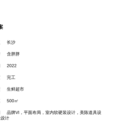
案
点
长沙
牌
含胖胖
间
2022
度
完工
型
生鲜超市
模
500㎡
围
品牌VI，平面布局，室内软硬装设计，美陈道具设
光设计