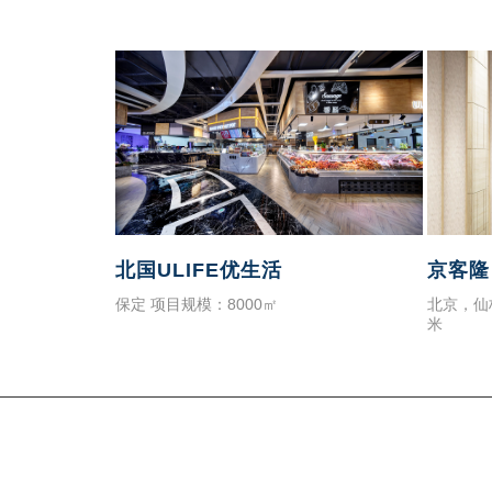
北国ULIFE优生活
京客隆
保定 项目规模：8000㎡
北京，仙
米