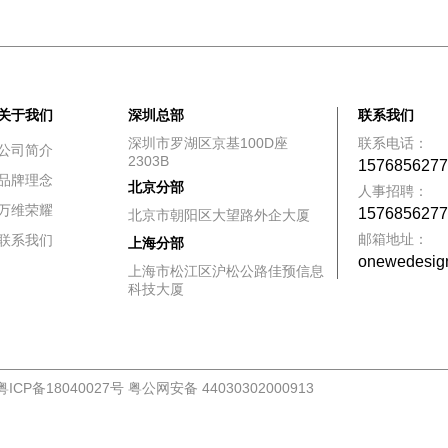
关于我们
深圳总部
联系我们
深圳市罗湖区京基100D座
联系电话：
公司简介
2303B
157685627
品牌理念
北京分部
人事招聘：
万维荣耀
157685627
北京市朝阳区大望路外企大厦
邮箱地址：
联系我们
上海分部
onewedesi
上海市松江区沪松公路佳预信息
科技大厦
粤ICP备18040027号
粤公网安备 44030302000913